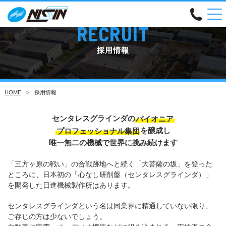
RECRUIT
採用情報
HOME
採用情報
センタレスグラインダの
パイオニア
プロフェッショナル集団
を醸成し
唯一無二の機械で世界に挑み続けます
「三方ヶ原の戦い」の合戦跡地へと続く「大菩薩の坂」を登った
ところに、日本初の「心なし研削盤（センタレスグラインダ）」
を開発した日進機械製作所はあります。
センタレスグラインダという名は同業界に精通していない限り、
ご存じの方は少ないでしょう。