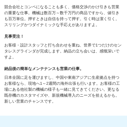
競合会社とコンペになることも多く、価格交渉のかけ引きも営業
の重要な仕事。機械は数百万～数千万円の商品ですから、値引き
も百万単位。押すときは自信を持って押す。引く時は潔く引く。
スリリングかつダイナミックな手応えがありますよ。
見事受注！
お客様・設計スタッフと打ち合わせを重ね、世界で1つだけのセン
タレスグラインダが完成します。納品の立ち会いは、感慨深いで
すよ。
納品後の簡単なメンテナンスも営業の仕事。
日本全国に足を運びますし、中国や東南アジアに生産拠点を持つ
お客様なら、現地へ1～2週間の海外出張も行います。お客様の工
場にある他社製の機械の様子も一緒に見てきてください。更なる
既存機のカスタマイズや、新規機械導入のニーズを拾えるかも。
新しい営業のチャンスです。